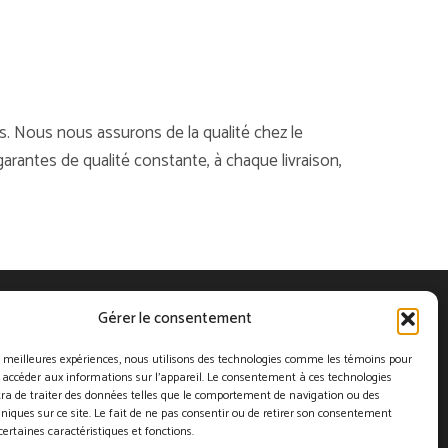
s. Nous nous assurons de la qualité chez le
garantes de qualité constante, à chaque livraison,
Gérer le consentement
POLITIQUE DE CONFIDENTIALITÉ
es meilleures expériences, nous utilisons des technologies comme les témoins pour
 accéder aux informations sur l'appareil. Le consentement à ces technologies
e
Sans frais au
ra de traiter des données telles que le comportement de navigation ou des
uniques sur ce site. Le fait de ne pas consentir ou de retirer son consentement
2000
1-866-624-7732
certaines caractéristiques et fonctions.