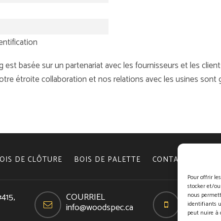
ntification
st basée sur un partenariat avec les fournisseurs et les client
Notre étroite collaboration et nos relations avec les usines sont 
OIS DE CLÔTURE
BOIS DE PALETTE
CONTACTEZ NOUS
Pour offrir l
stocker et/ou
#415,
COURRIEL
Téléphon
nous permett
identifiants 
info@woodspec.ca
418-624-
peut nuire à 